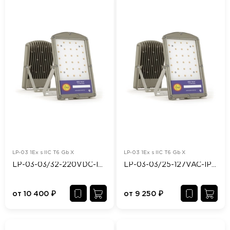
LP-03 1Ex s IIC T6 Gb X
LP-03 1Ex s IIC T6 Gb X
LP-03-03/32-220VDC-IP65/67-Ex
LP-03-03/25-127VAC-IP65/67-Ex
от
10 400
₽
от
9 250
₽