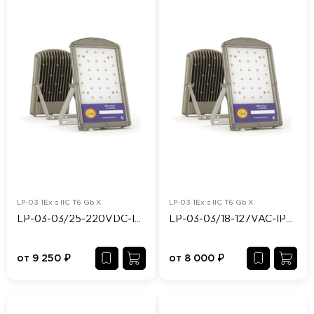
LP-03 1Ex s IIC T6 Gb X
LP-03 1Ex s IIC T6 Gb X
LP-03-03/25-220VDC-IP65/67-Ex
LP-03-03/18-127VAC-IP65/67-Ex
от
9 250
₽
от
8 000
₽