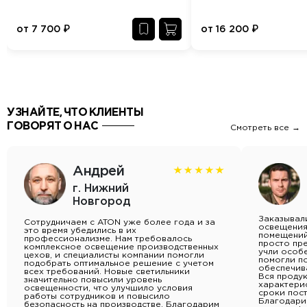
от
7 700
₽
от
16 200
₽
УЗНАЙТЕ, ЧТО КЛИЕНТЫ
ГОВОРЯТ О НАС
Смотреть все →
Андрей
г. Нижний
Новгород
Заказывали
Сотрудничаем с ATON уже более года и за
освещения
это время убедились в их
помещений
профессионализме. Нам требовалось
просто пр
комплексное освещение производственных
учли особ
цехов, и специалисты компании помогли
помогли по
подобрать оптимальное решение с учетом
обеспечив
всех требований. Новые светильники
Вся продук
значительно повысили уровень
характерис
освещенности, что улучшило условия
сроки пост
работы сотрудников и повысило
Благодари
безопасность на производстве. Благодарим