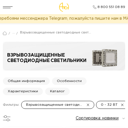
8 800 551 08 89
боями мессенджера Telegram, пожалуйста пишите нам в MAX д
...
Взрывозащищенные светодиодные светильники серии LP-03 1Ex s IIC T6 Gb X
/
/
ВЗРЫВОЗАЩИЩЕННЫЕ
СВЕТОДИОДНЫЕ СВЕТИЛЬНИКИ
Общая информация
Особенности
Характеристики
Каталог
Фильтры:
Взрывозащищенные светодиодные светильники серии LP-03 1Ex s IIC T6 Gb X
0
-
32
ВТ
Сортировка: новинки