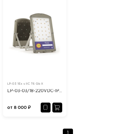
LP-03 1Ex s IIC T6 Gb X
LP-03-03/18-220VDC-IP65/67-Ex
от
8 000
₽
(current)
1