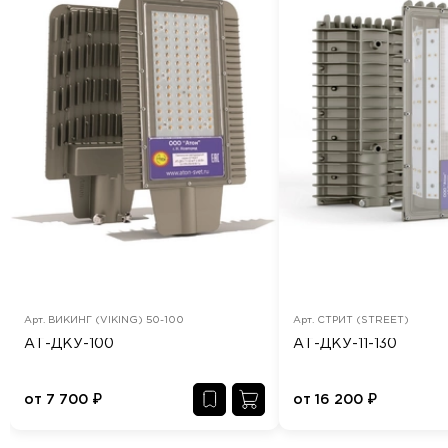
Арт.
ВИКИНГ (VIKING) 50-100
Арт.
СТРИТ (STREET)
АТ-ДКУ-100
АТ-ДКУ-11-130
от
7 700
₽
от
16 200
₽