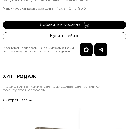
Защита от Импульсных перенапряжений
:
есть
Маркировка взрывозащиты
:
1Ex s IIC T6 Gb X
Добавить в корзину
Купить сейчас
Возникли вопросы? Свяжитесь с нами
по номеру телефона или в Telegram
ХИТ ПРОДАЖ
Посмотрите, какие светодиодные светильники
пользуются спросом
Смотреть все →