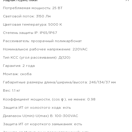
Характеристики
Потребляемая мощность
:
25
ВТ
Световой поток
:
3150
Лм
Цветовая температура
:
5000
К
Степень защиты IP
:
IP65/IP67
Рассеиватель
:
прозрачный поликарбонат
Номинальное рабочее напряжение
:
220VAC
Тип КСС (угол рассеивания)
:
Д(120)
Гарантия
:
2
года
Монтаж
:
скоба
Габаритные размеры длина/ширина/высота
:
246/134/37
мм
Вес
:
1.1
кг
Коэффициент мощности, (cos φ ), не менее
:
0.98
Защита ИТ от холостого хода
:
есть
Диапазон U(min)-U(max) В
:
100-300VAC
Защита ИТ от короткого замыкания
:
есть