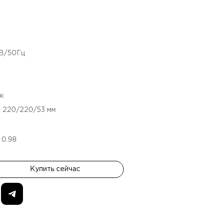
4В/50Гц
юк
:
220/220/53
мм
:
0.98
Купить сейчас