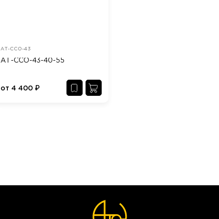
АТ-ССО-43
АТ-ССО-43-40-55
от
4 400
₽