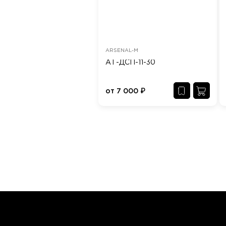
ARSENAL-M
АТ-ДСП-11-30
от
7 000
₽