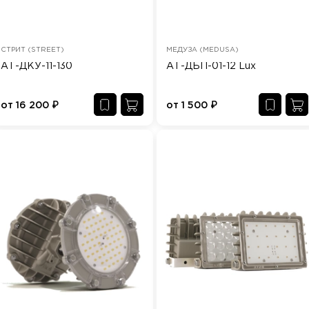
СТРИТ (STREET)
МЕДУЗА (MEDUSA)
АТ-ДКУ-11-130
АТ-ДБП-01-12 Lux
от
16 200
₽
от
1 500
₽