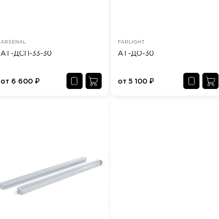
ARSENAL
FARLIGHT
АТ-ДСП-33-30
АТ-ДО-30
от
6 600
₽
от
5 100
₽