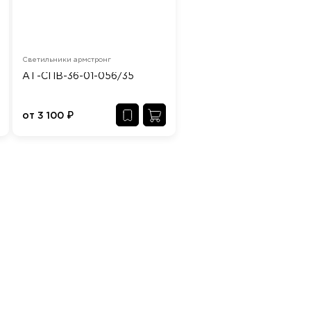
Светильники армстронг
АТ-СПВ-36-01-056/35
от
3 100
₽