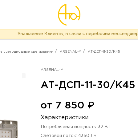
Уважаемые Клиенты, в связи с перебоями мессенджера Te
/
/
 светодиодные светильники
ARSENAL-M
АТ-ДСП-11-30/K45
ARSENAL-M
АТ-ДСП-11-30/K45
от
7 850
₽
Характеристики
Потребляемая мощность
:
32
ВТ
Световой поток
:
4350
Лм