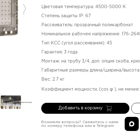
Цветовая температура
:
4500-5000
К
Степень защиты IP
:
67
Рассеиватель
:
прозрачный поликарбонат
Номинальное рабочее напряжение
:
176-26
Тип КСС (угол рассеивания)
:
45
Гарантия
:
3
года
Монтаж
:
на трубу 3/4, доп. опция скоба, кр
Габаритные размеры длина/ширина/высота
Вес
:
2.7
кг
Коэффициент мощности, (cos φ ), не менее
Добавить в корзину
Возникли вопросы? Свяжитесь с нами
по номеру телефона или в Telegram