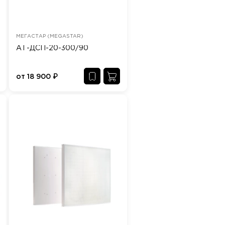
МЕГАСТАР (MEGASTAR)
АТ-ДСП-20-300/90
от
18 900
₽