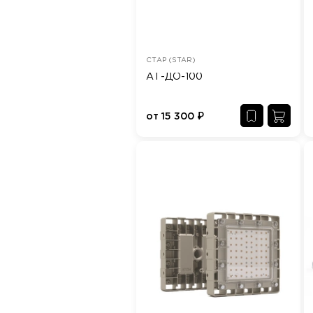
СТАР (STAR)
АТ-ДО-100
от
15 300
₽