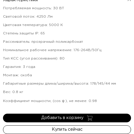
Характеристики
Потребляемая мощность
:
30
ВТ
Световой поток
:
4250
Лм
Цветовая температура
:
5000
К
Степень защиты IP
:
65
Рассеиватель
:
прозрачный поликарбонат
Номинальное рабочее напряжение
:
176-264В/50Гц
Тип КСС (угол рассеивания)
:
80
Гарантия
:
3
года
Монтаж
:
скоба
Габаритные размеры длина/ширина/высота
:
178/145/44
мм
Вес
:
0.8
кг
Коэффициент мощности, (cos φ ), не менее
:
0.98
Добавить в корзину
Купить сейчас