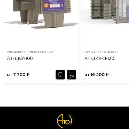
Арт.
ВИКИНГ (VIKING) 50-100
Арт.
СТРИТ (STREET)
АТ-ДКУ-100
АТ-ДКУ-11-130
от
7 700
₽
от
16 200
₽