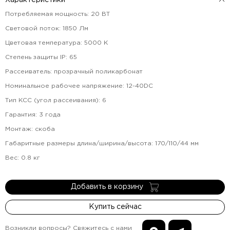
Характеристики
Потребляемая мощность
:
20
ВТ
Световой поток
:
1850
Лм
Цветовая температура
:
5000
К
Степень защиты IP
:
65
Рассеиватель
:
прозрачный поликарбонат
Номинальное рабочее напряжение
:
12-40DC
Тип КСС (угол рассеивания)
:
6
Гарантия
:
3
года
Монтаж
:
скоба
Габаритные размеры длина/ширина/высота
:
170/110/44
мм
Вес
:
0.8
кг
Добавить в корзину
Купить сейчас
Возникли вопросы? Свяжитесь с нами