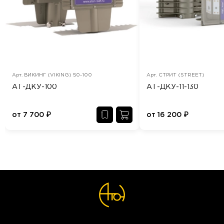
Арт.
ВИКИНГ (VIKING) 50-100
Арт.
СТРИТ (STREET)
АТ-ДКУ-100
АТ-ДКУ-11-130
от
7 700
₽
от
16 200
₽