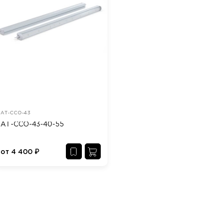
АТ-ССО-43
АТ-ССО-43-40-55
от
4 400
₽