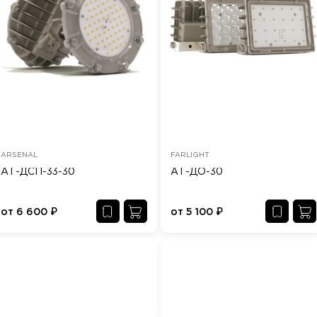
ARSENAL
FARLIGHT
АТ-ДСП-33-30
АТ-ДО-30
от
6 600
₽
от
5 100
₽