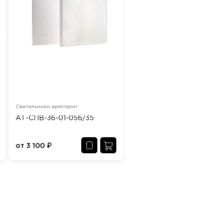
Светильники армстронг
АТ-СПВ-36-01-056/35
от
3 100
₽