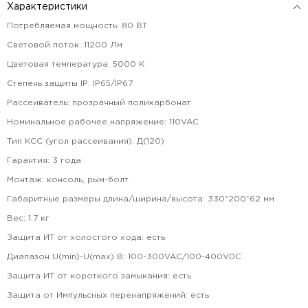
Характеристики
Потребляемая мощность
:
80
ВТ
Световой поток
:
11200
Лм
Цветовая температура
:
5000
К
Степень защиты IP
:
IP65/IP67
Рассеиватель
:
прозрачный поликарбонат
Номинальное рабочее напряжение
:
110VAC
Тип КСС (угол рассеивания)
:
Д(120)
Гарантия
:
3
года
Монтаж
:
консоль, рым-болт
Габаритные размеры длина/ширина/высота
:
330*200*62
мм
Вес
:
1.7
кг
Защита ИТ от холостого хода
:
есть
Диапазон U(min)-U(max) В
:
100-300VAC/100-400VDC
Защита ИТ от короткого замыкания
:
есть
Защита от Импульсных перенапряжений
:
есть