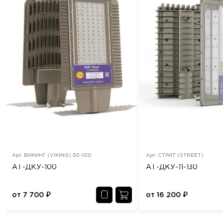
Арт.
ВИКИНГ (VIKING) 50-100
Арт.
СТРИТ (STREET)
АТ-ДКУ-100
АТ-ДКУ-11-130
от
7 700
₽
от
16 200
₽