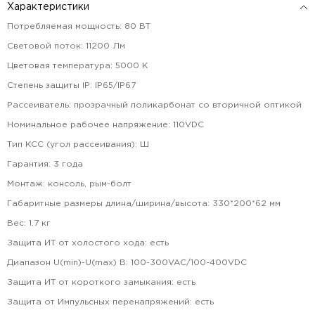
Характеристики
Потребляемая мощность
:
80
ВТ
Световой поток
:
11200
Лм
Цветовая температура
:
5000
К
Степень защиты IP
:
IP65/IP67
Рассеиватель
:
прозрачный поликарбонат со вторичной оптикой
Номинальное рабочее напряжение
:
110VDC
Тип КСС (угол рассеивания)
:
Ш
Гарантия
:
3
года
Монтаж
:
консоль, рым-болт
Габаритные размеры длина/ширина/высота
:
330*200*62
мм
Вес
:
1.7
кг
Защита ИТ от холостого хода
:
есть
Диапазон U(min)-U(max) В
:
100-300VAC/100-400VDC
Защита ИТ от короткого замыкания
:
есть
Защита от Импульсных перенапряжений
:
есть