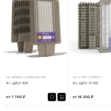
Арт.
ВИКИНГ (VIKING) 50-100
Арт.
СТРИТ (STREET)
АТ-ДКУ-100
АТ-ДКУ-11-130
от
7 700
₽
от
16 200
₽