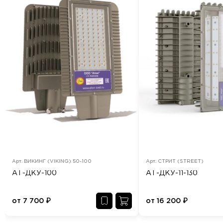
Арт.
ВИКИНГ (VIKING) 50-100
Арт.
СТРИТ (STREET)
АТ-ДКУ-100
АТ-ДКУ-11-130
от
7 700
₽
от
16 200
₽