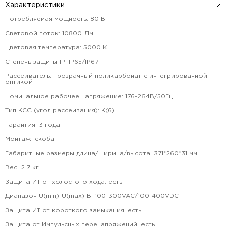
Характеристики
Потребляемая мощность
:
80
ВТ
Световой поток
:
10800
Лм
Цветовая температура
:
5000
К
Степень защиты IP
:
IP65/IP67
Рассеиватель
:
прозрачный поликарбонат с интегрированной
оптикой
Номинальное рабочее напряжение
:
176-264В/50Гц
Тип КСС (угол рассеивания)
:
К(6)
Гарантия
:
3
года
Монтаж
:
скоба
Габаритные размеры длина/ширина/высота
:
371*260*31
мм
Вес
:
2.7
кг
Защита ИТ от холостого хода
:
есть
Диапазон U(min)-U(max) В
:
100-300VAC/100-400VDC
Защита ИТ от короткого замыкания
:
есть
Защита от Импульсных перенапряжений
:
есть