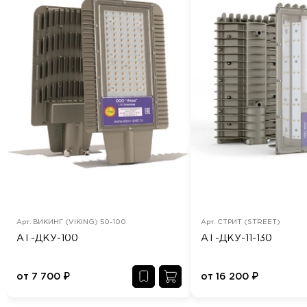
Арт.
ВИКИНГ (VIKING) 50-100
Арт.
СТРИТ (STREET)
АТ-ДКУ-100
АТ-ДКУ-11-130
от
7 700
₽
от
16 200
₽