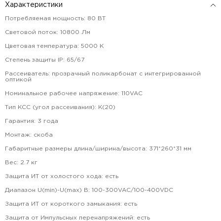
Характеристики
Потребляемая мощность
:
80
ВТ
Световой поток
:
10800
Лм
Цветовая температура
:
5000
К
Степень защиты IP
:
65/67
Рассеиватель
:
прозрачный поликарбонат с интегрированной
оптикой
Номинальное рабочее напряжение
:
110VAC
Тип КСС (угол рассеивания)
:
К(20)
Гарантия
:
3
года
Монтаж
:
скоба
Габаритные размеры длина/ширина/высота
:
371*260*31
мм
Вес
:
2.7
кг
Защита ИТ от холостого хода
:
есть
Диапазон U(min)-U(max) В
:
100-300VAC/100-400VDC
Защита ИТ от короткого замыкания
:
есть
Защита от Импульсных перенапряжений
:
есть