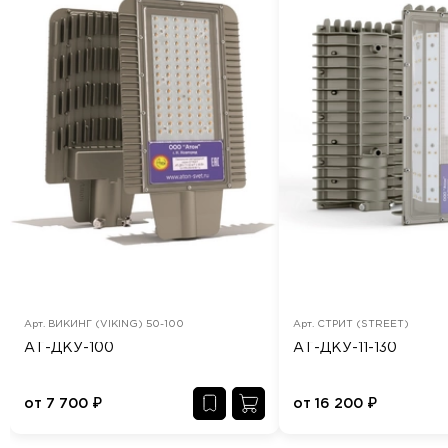
Арт.
ВИКИНГ (VIKING) 50-100
Арт.
СТРИТ (STREET)
АТ-ДКУ-100
АТ-ДКУ-11-130
от
7 700
₽
от
16 200
₽