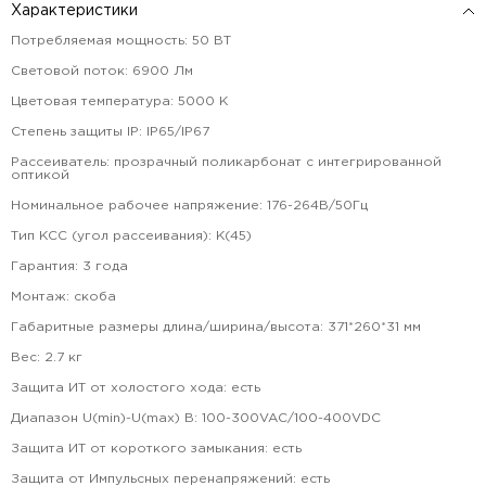
Характеристики
Потребляемая мощность
:
50
ВТ
Световой поток
:
6900
Лм
Цветовая температура
:
5000
К
Степень защиты IP
:
IP65/IP67
Рассеиватель
:
прозрачный поликарбонат с интегрированной
оптикой
Номинальное рабочее напряжение
:
176-264В/50Гц
Тип КСС (угол рассеивания)
:
К(45)
Гарантия
:
3
года
Монтаж
:
скоба
Габаритные размеры длина/ширина/высота
:
371*260*31
мм
Вес
:
2.7
кг
Защита ИТ от холостого хода
:
есть
Диапазон U(min)-U(max) В
:
100-300VAC/100-400VDC
Защита ИТ от короткого замыкания
:
есть
Защита от Импульсных перенапряжений
:
есть