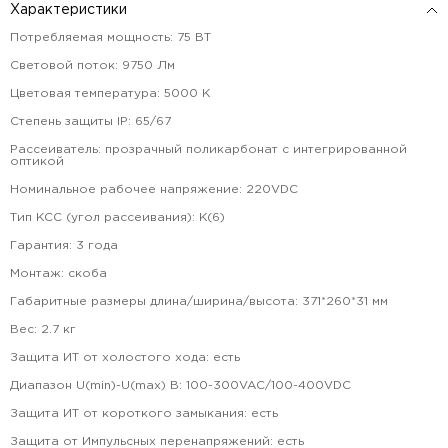
Характеристики
Потребляемая мощность
:
75
ВТ
Световой поток
:
9750
Лм
Цветовая температура
:
5000
К
Степень защиты IP
:
65/67
Рассеиватель
:
прозрачный поликарбонат с интегрированной
оптикой
Номинальное рабочее напряжение
:
220VDC
Тип КСС (угол рассеивания)
:
К(6)
Гарантия
:
3
года
Монтаж
:
скоба
Габаритные размеры длина/ширина/высота
:
371*260*31
мм
Вес
:
2.7
кг
Защита ИТ от холостого хода
:
есть
Диапазон U(min)-U(max) В
:
100-300VAC/100-400VDC
Защита ИТ от короткого замыкания
:
есть
Защита от Импульсных перенапряжений
:
есть