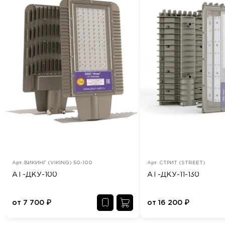
Арт.
ВИКИНГ (VIKING) 50-100
Арт.
СТРИТ (STREET)
АТ-ДКУ-100
АТ-ДКУ-11-130
от
7 700
₽
от
16 200
₽