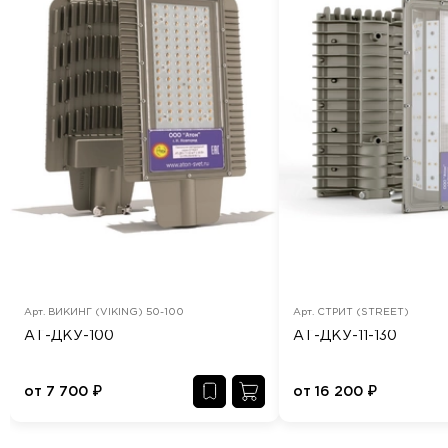
Арт.
ВИКИНГ (VIKING) 50-100
Арт.
СТРИТ (STREET)
АТ-ДКУ-100
АТ-ДКУ-11-130
от
7 700
₽
от
16 200
₽