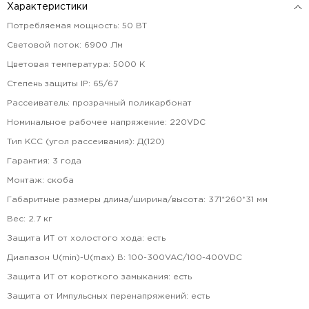
Характеристики
Потребляемая мощность
:
50
ВТ
Световой поток
:
6900
Лм
Цветовая температура
:
5000
К
Степень защиты IP
:
65/67
Рассеиватель
:
прозрачный поликарбонат
Номинальное рабочее напряжение
:
220VDC
Тип КСС (угол рассеивания)
:
Д(120)
Гарантия
:
3
года
Монтаж
:
скоба
Габаритные размеры длина/ширина/высота
:
371*260*31
мм
Вес
:
2.7
кг
Защита ИТ от холостого хода
:
есть
Диапазон U(min)-U(max) В
:
100-300VAC/100-400VDC
Защита ИТ от короткого замыкания
:
есть
Защита от Импульсных перенапряжений
:
есть