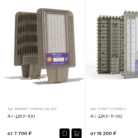
Арт.
ВИКИНГ (VIKING) 50-100
Арт.
СТРИТ (STREET)
АТ-ДКУ-100
АТ-ДКУ-11-130
от
7 700
₽
от
16 200
₽