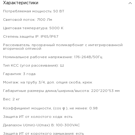
Характеристики
Потребляемая мощность
:
50
ВТ
Световой поток
:
7100
Лм
Цветовая температура
:
5000
К
Степень защиты IP
:
IP65/IP67
Рассеиватель
:
прозрачный поликарбонат с интегрированной
вторичной оптикой
Номинальное рабочее напряжение
:
176-264В/50Гц
Тип КСС (угол рассеивания)
:
Ш
Гарантия
:
3
года
Монтаж
:
на трубу 3/4, доп. опция скоба, крюк
Габаритные размеры длина/ширина/высота
:
220*220*53
мм
Вес
:
2
кг
Коэффициент мощности, (cos φ ), не менее
:
0.98
Защита ИТ от холостого хода
:
есть
Диапазон U(min)-U(max) В
:
100-300VAC
Защита ИТ от короткого замыкания
:
есть