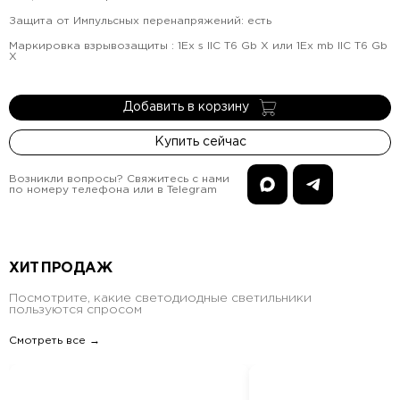
Защита от Импульсных перенапряжений
:
есть
Маркировка взрывозащиты
:
1Ex s IIC T6 Gb X или 1Ex mb IIC T6 Gb
X
Добавить в корзину
Купить сейчас
Возникли вопросы? Свяжитесь с нами
по номеру телефона или в Telegram
ХИТ ПРОДАЖ
Посмотрите, какие светодиодные светильники
пользуются спросом
Смотреть все →