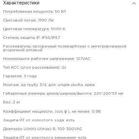
Характеристики
Потребляемая мощность
:
50
ВТ
Световой поток
:
7100
Лм
Цветовая температура
:
5000
К
Степень защиты IP
:
IP65/IP67
Рассеиватель
:
прозрачный поликарбонат с интегрированной
вторичной оптикой
Номинальное рабочее напряжение
:
127VAC
Тип КСС (угол рассеивания)
:
Ш
Гарантия
:
3
года
Монтаж
:
на трубу 3/4, доп. опция скоба, крюк
Габаритные размеры длина/ширина/высота
:
220*220*53
мм
Вес
:
2
кг
Коэффициент мощности, (cos φ ), не менее
:
0.98
Защита ИТ от холостого хода
:
есть
Диапазон U(min)-U(max) В
:
100-300VAC
Защита ИТ от короткого замыкания
:
есть