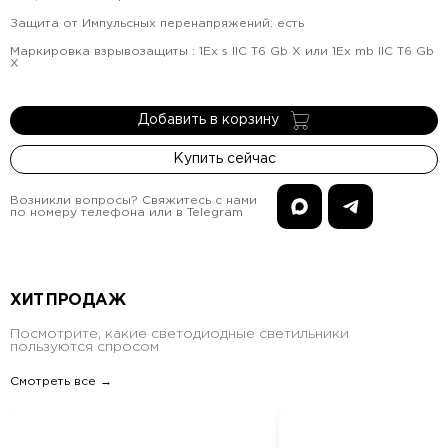
Защита от Импульсных перенапряжений
:
есть
Маркировка взрывозащиты
:
1Ex s IIC T6 Gb X или 1Ex mb IIC T6 Gb
X
Добавить в корзину
Купить сейчас
Возникли вопросы? Свяжитесь с нами
по номеру телефона или в Telegram
ХИТ ПРОДАЖ
Посмотрите, какие светодиодные светильники
пользуются спросом
Смотреть все →