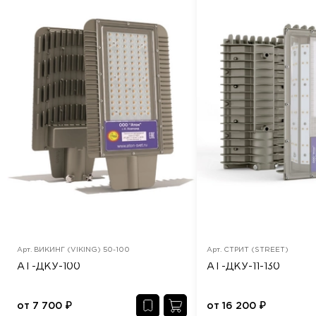
Арт.
ВИКИНГ (VIKING) 50-100
Арт.
СТРИТ (STREET)
АТ-ДКУ-100
АТ-ДКУ-11-130
от
7 700
₽
от
16 200
₽