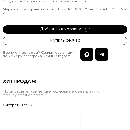
Защита от Импульсных перенапряжений
:
есть
Маркировка взрывозащиты
:
1Ex s IIC T6 Gb X или 1Ex mb IIC T6 Gb
X
Добавить в корзину
Купить сейчас
Возникли вопросы? Свяжитесь с нами
по номеру телефона или в Telegram
ХИТ ПРОДАЖ
Посмотрите, какие светодиодные светильники
пользуются спросом
Смотреть все →