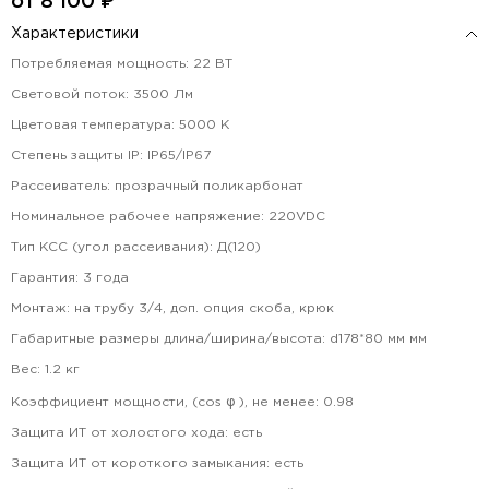
от
8 100
₽
Характеристики
Потребляемая мощность
:
22
ВТ
Световой поток
:
3500
Лм
Цветовая температура
:
5000
К
Степень защиты IP
:
IP65/IP67
Рассеиватель
:
прозрачный поликарбонат
Номинальное рабочее напряжение
:
220VDC
Тип КСС (угол рассеивания)
:
Д(120)
Гарантия
:
3
года
Монтаж
:
на трубу 3/4, доп. опция скоба, крюк
Габаритные размеры длина/ширина/высота
:
d178*80 мм
мм
Вес
:
1.2
кг
Коэффициент мощности, (cos φ ), не менее
:
0.98
Защита ИТ от холостого хода
:
есть
Защита ИТ от короткого замыкания
:
есть