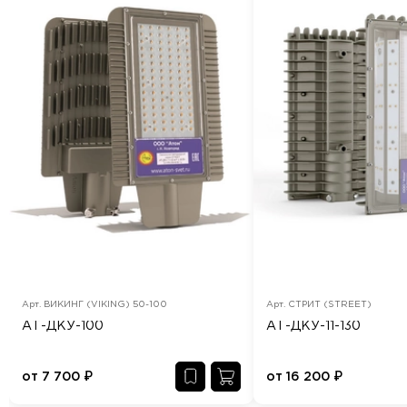
Арт.
ВИКИНГ (VIKING) 50-100
Арт.
СТРИТ (STREET)
АТ-ДКУ-100
АТ-ДКУ-11-130
от
7 700
₽
от
16 200
₽