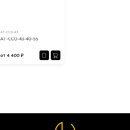
АТ-ССО-43
АТ-ССО-43-40-55
от
4 400
₽