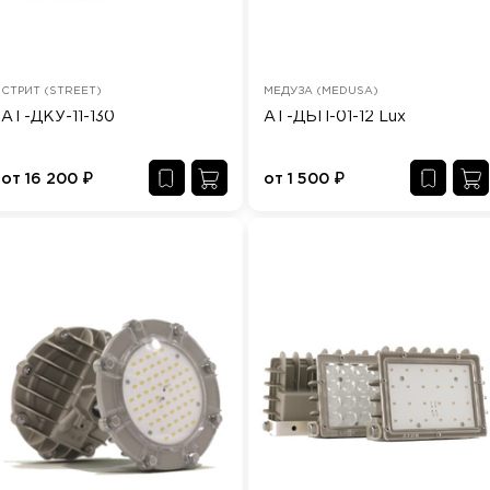
СТРИТ (STREET)
МЕДУЗА (MEDUSA)
АТ-ДКУ-11-130
АТ-ДБП-01-12 Lux
от
16 200
₽
от
1 500
₽