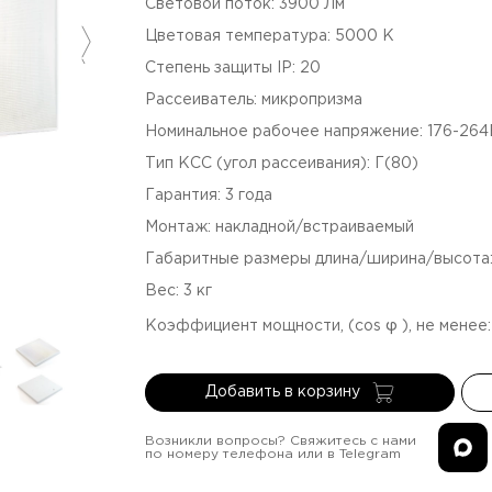
Световой поток
:
3900
Лм
Цветовая температура
:
5000
К
Степень защиты IP
:
20
Рассеиватель
:
микропризма
Номинальное рабочее напряжение
:
176-26
Тип КСС (угол рассеивания)
:
Г(80)
Гарантия
:
3
года
Монтаж
:
накладной/встраиваемый
Габаритные размеры длина/ширина/высота
Вес
:
3
кг
Коэффициент мощности, (cos φ ), не менее
Добавить в корзину
Возникли вопросы? Свяжитесь с нами
по номеру телефона или в Telegram