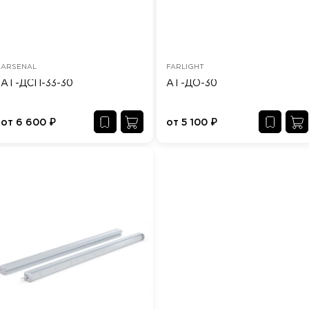
ARSENAL
FARLIGHT
АТ-ДСП-33-30
АТ-ДО-30
от
6 600
₽
от
5 100
₽