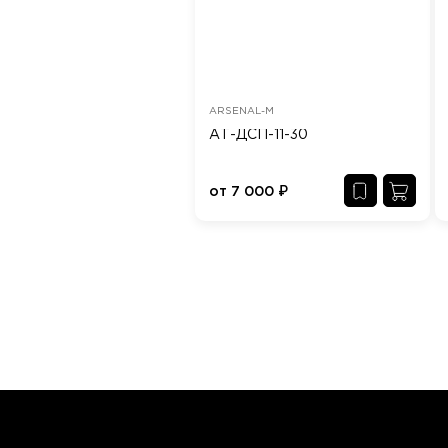
ARSENAL-M
АТ-ДСП-11-30
от
7 000
₽