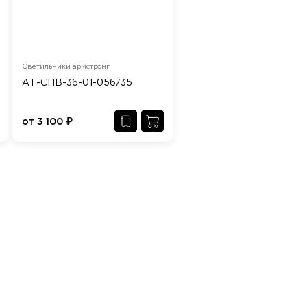
Светильники армстронг
АТ-СПВ-36-01-056/35
от
3 100
₽