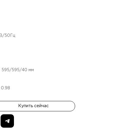
4В/50Гц
:
595/595/40
мм
:
0.98
Купить сейчас