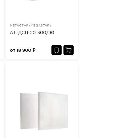
МЕГАСТАР (MEGASTAR)
АТ-ДСП-20-300/90
от
18 900
₽