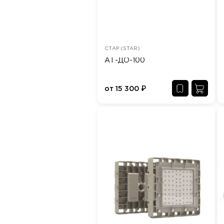
СТАР (STAR)
АТ-ДО-100
от
15 300
₽