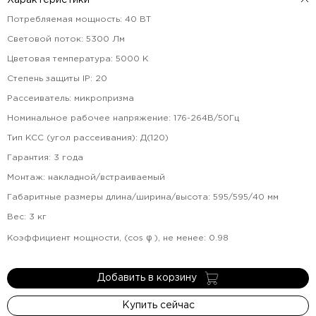
Характеристики
Потребляемая мощность
:
40
ВТ
Световой поток
:
5300
Лм
Цветовая температура
:
5000
К
Степень защиты IP
:
20
Рассеиватель
:
микропризма
Номинальное рабочее напряжение
:
176-264В/50Гц
Тип КСС (угол рассеивания)
:
Д(120)
Гарантия
:
3
года
Монтаж
:
накладной/встраиваемый
Габаритные размеры длина/ширина/высота
:
595/595/40
мм
Вес
:
3
кг
Коэффициент мощности, (cos φ ), не менее
:
0.98
Добавить в корзину
Купить сейчас