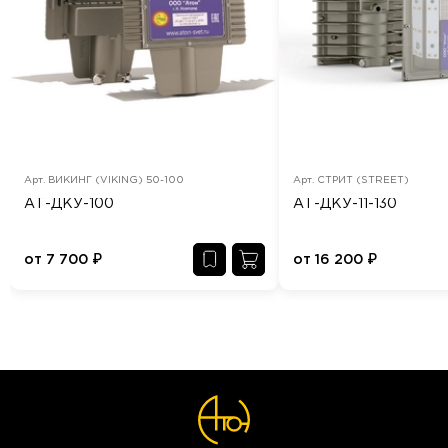
Арт.
ВИКИНГ (VIKING) 50-100
Арт.
СТРИТ (STREET)
АТ-ДКУ-100
АТ-ДКУ-11-130
от
7 700
₽
от
16 200
₽