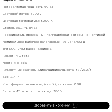
Характеристики
Потребляемая мощность
:
60
ВТ
Световой поток
:
8900
Лм
Цветовая температура
:
5000
К
Степень защиты IP
:
65
Рассеиватель
:
прозрачный поликарбонат с вторичной оптикой
Номинальное рабочее напряжение
:
176-264В/50Гц
Тип КСС (угол рассеивания)
:
6
Гарантия
:
3
года
Монтаж
:
скоба
Габаритные размеры длина/ширина/высота
:
371/260/31
мм
Вес
:
2.7
кг
Коэффициент мощности, (cos φ ), не менее
:
0.98
Защита ИТ от холостого хода
:
380В
Добавить в корзину