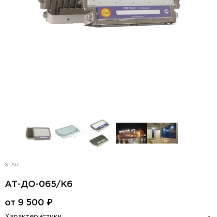
STAR
АТ-ДО-065/K6
от
9 500
₽