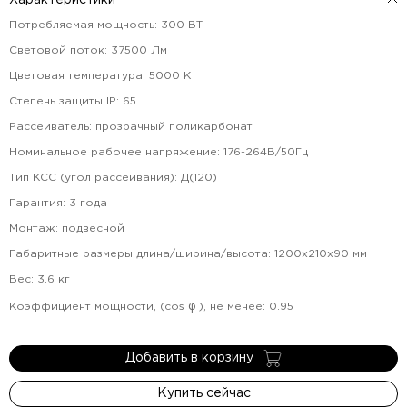
Характеристики
Потребляемая мощность
:
300
ВТ
Световой поток
:
37500
Лм
Цветовая температура
:
5000
К
Степень защиты IP
:
65
Рассеиватель
:
прозрачный поликарбонат
Номинальное рабочее напряжение
:
176-264В/50Гц
Тип КСС (угол рассеивания)
:
Д(120)
Гарантия
:
3
года
Монтаж
:
подвесной
Габаритные размеры длина/ширина/высота
:
1200х210х90
мм
Вес
:
3.6
кг
Коэффициент мощности, (cos φ ), не менее
:
0.95
Добавить в корзину
Купить сейчас