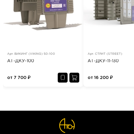
Арт.
ВИКИНГ (VIKING) 50-100
Арт.
СТРИТ (STREET)
АТ-ДКУ-100
АТ-ДКУ-11-130
от
7 700
₽
от
16 200
₽