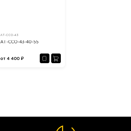
АТ-ССО-43
АТ-ССО-43-40-55
от
4 400
₽