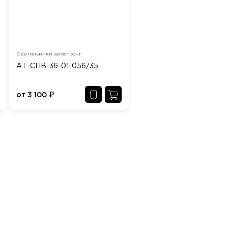
Светильники армстронг
АТ-СПВ-36-01-056/35
от
3 100
₽