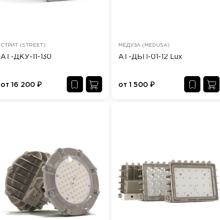
СТРИТ (STREET)
МЕДУЗА (MEDUSA)
АТ-ДКУ-11-130
АТ-ДБП-01-12 Lux
от
16 200
₽
от
1 500
₽