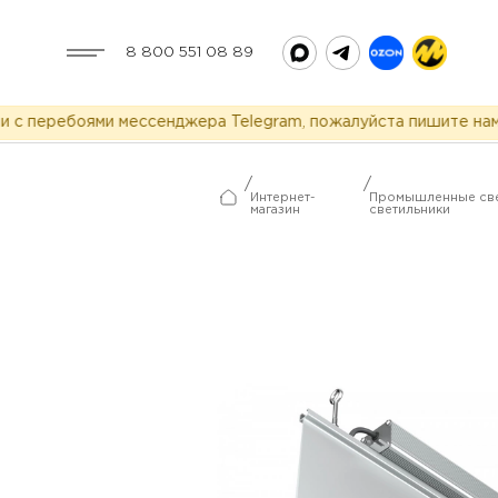
8 800 551 08 89
перебоями мессенджера Telegram, пожалуйста пишите нам в M
/
/
Интернет-
Промышленные све
магазин
светильники