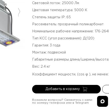
Световой поток
:
25000
Лм
Цветовая температура
:
5000
К
Степень защиты IP
:
65
Рассеиватель
:
прозрачный поликарбонат
Номинальное рабочее напряжение
:
176-26
Тип КСС (угол рассеивания)
:
Д(120)
Гарантия
:
3
года
Монтаж
:
подвесной
Габаритные размеры длина/ширина/высота
Вес
:
2.4
кг
Коэффициент мощности, (cos φ ), не менее
Добавить в корзину
Возникли вопросы? Свяжитесь с нами
по номеру телефона или в Telegram