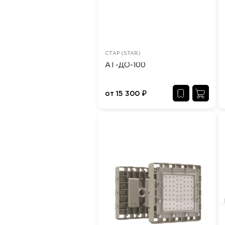
СТАР (STAR)
АТ-ДО-100
от
15 300
₽