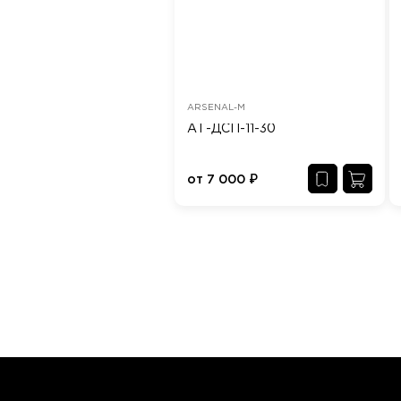
ARSENAL-M
АТ-ДСП-11-30
от
7 000
₽