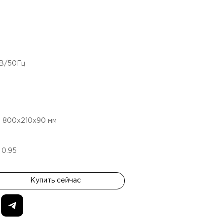
4В/50Гц
:
800х210х90
мм
:
0.95
Купить сейчас