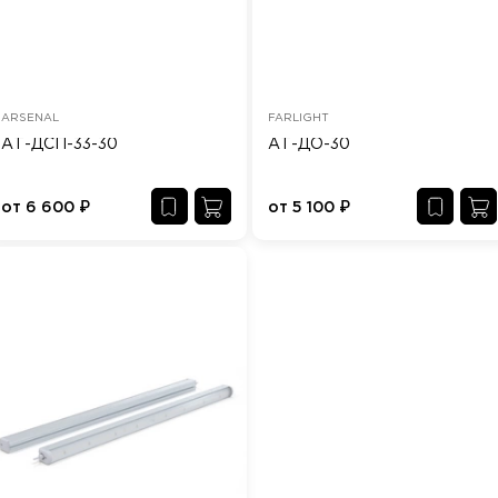
ARSENAL
FARLIGHT
АТ-ДСП-33-30
АТ-ДО-30
от
6 600
₽
от
5 100
₽