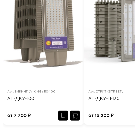
Арт.
ВИКИНГ (VIKING) 50-100
Арт.
СТРИТ (STREET)
АТ-ДКУ-100
АТ-ДКУ-11-130
от
7 700
₽
от
16 200
₽