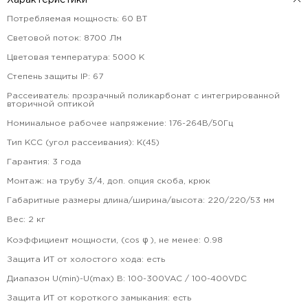
Характеристики
Потребляемая мощность
:
60
ВТ
Световой поток
:
8700
Лм
Цветовая температура
:
5000
К
Степень защиты IP
:
67
Рассеиватель
:
прозрачный поликарбонат с интегрированной
вторичной оптикой
Номинальное рабочее напряжение
:
176-264В/50Гц
Тип КСС (угол рассеивания)
:
К(45)
Гарантия
:
3
года
Монтаж
:
на трубу 3/4, доп. опция скоба, крюк
Габаритные размеры длина/ширина/высота
:
220/220/53
мм
Вес
:
2
кг
Коэффициент мощности, (cos φ ), не менее
:
0.98
Защита ИТ от холостого хода
:
есть
Диапазон U(min)-U(max) В
:
100-300VAC / 100-400VDC
Защита ИТ от короткого замыкания
:
есть