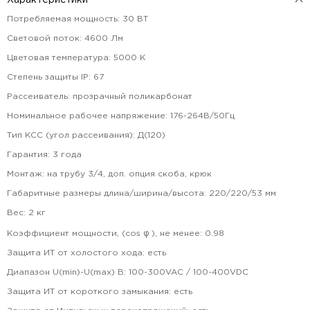
Характеристики
Потребляемая мощность
:
30
ВТ
Световой поток
:
4600
Лм
Цветовая температура
:
5000
К
Степень защиты IP
:
67
Рассеиватель
:
прозрачный поликарбонат
Номинальное рабочее напряжение
:
176-264В/50Гц
Тип КСС (угол рассеивания)
:
Д(120)
Гарантия
:
3
года
Монтаж
:
на трубу 3/4, доп. опция скоба, крюк
Габаритные размеры длина/ширина/высота
:
220/220/53
мм
Вес
:
2
кг
Коэффициент мощности, (cos φ ), не менее
:
0.98
Защита ИТ от холостого хода
:
есть
Диапазон U(min)-U(max) В
:
100-300VAC / 100-400VDC
Защита ИТ от короткого замыкания
:
есть