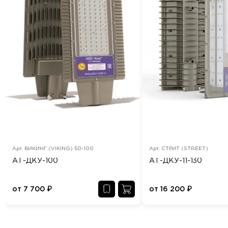
Арт.
ВИКИНГ (VIKING) 50-100
Арт.
СТРИТ (STREET)
АТ-ДКУ-100
АТ-ДКУ-11-130
от
7 700
₽
от
16 200
₽