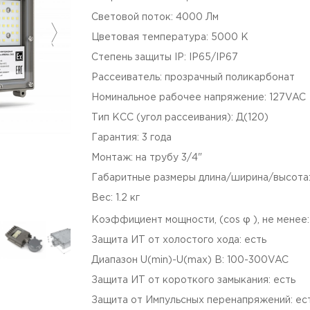
Световой поток
:
4000
Лм
Цветовая температура
:
5000
К
Степень защиты IP
:
IP65/IP67
Рассеиватель
:
прозрачный поликарбонат
Номинальное рабочее напряжение
:
127VAC
Тип КСС (угол рассеивания)
:
Д(120)
Гарантия
:
3
года
Монтаж
:
на трубу 3/4"
Габаритные размеры длина/ширина/высота
Вес
:
1.2
кг
Коэффициент мощности, (cos φ ), не менее
Защита ИТ от холостого хода
:
есть
Диапазон U(min)-U(max) В
:
100-300VAC
Защита ИТ от короткого замыкания
:
есть
Защита от Импульсных перенапряжений
:
ес