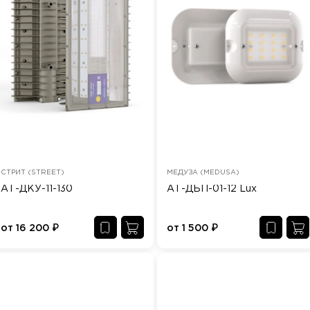
СТРИТ (STREET)
МЕДУЗА (MEDUSA)
АТ-ДКУ-11-130
АТ-ДБП-01-12 Lux
от
16 200
₽
от
1 500
₽