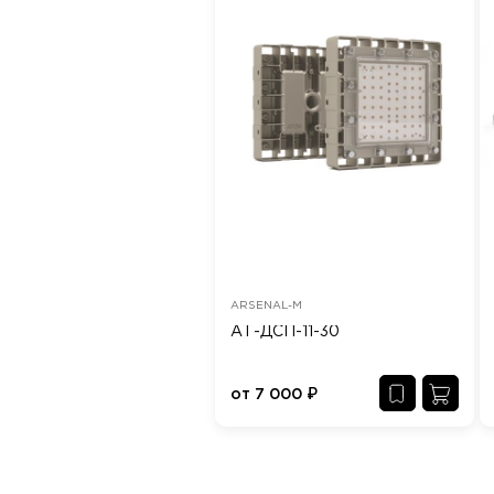
ARSENAL-M
АТ-ДСП-11-30
от
7 000
₽