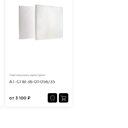
Светильники армстронг
АТ-СПВ-36-01-056/35
от
3 100
₽