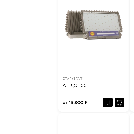
СТАР (STAR)
АТ-ДО-100
от
15 300
₽