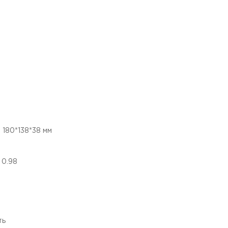
:
180*138*38
мм
:
0.98
ть