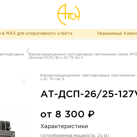
MAX для оперативного ответа
Уважаемые Клиенты, в
/
ветодиодные
Взрывозащищенные светодиодные светильники серии АР
(Arsenal DUO) 1Ex s IIC T6 Gb X
Взрывозащищенные светодиодные светильники 
s IIC T6 Gb X
АТ-ДСП-26/25-127
от
8 300
₽
Характеристики
Потребляемая мощность
:
25
ВТ