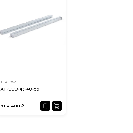
АТ-ССО-43
АТ-ССО-43-40-55
от
4 400
₽