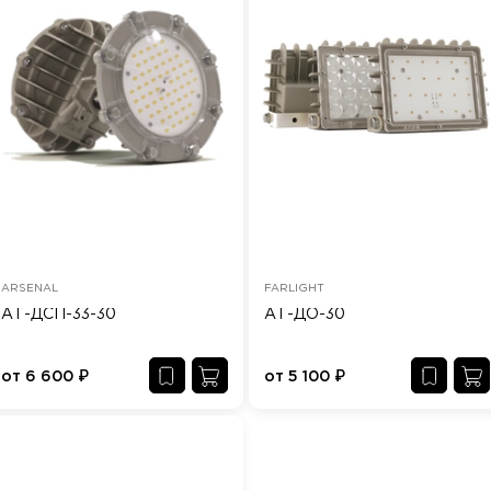
ARSENAL
FARLIGHT
АТ-ДСП-33-30
АТ-ДО-30
от
6 600
₽
от
5 100
₽