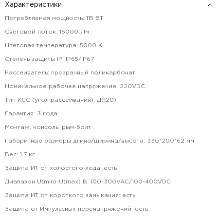
Характеристики
Потребляемая мощность
:
115
ВТ
Световой поток
:
16000
Лм
Цветовая температура
:
5000
К
Степень защиты IP
:
IP65/IP67
Рассеиватель
:
прозрачный поликарбонат
Номинальное рабочее напряжение
:
220VDC
Тип КСС (угол рассеивания)
:
Д(120)
Гарантия
:
3
года
Монтаж
:
консоль, рым-болт
Габаритные размеры длина/ширина/высота
:
330*200*62
мм
Вес
:
1.7
кг
Защита ИТ от холостого хода
:
есть
Диапазон U(min)-U(max) В
:
100-300VAC/100-400VDC
Защита ИТ от короткого замыкания
:
есть
Защита от Импульсных перенапряжений
:
есть