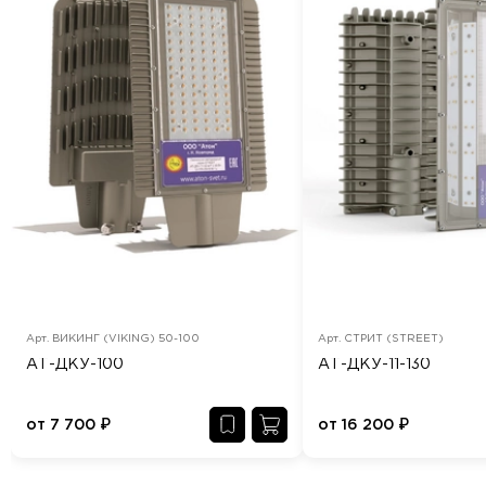
Арт.
ВИКИНГ (VIKING) 50-100
Арт.
СТРИТ (STREET)
АТ-ДКУ-100
АТ-ДКУ-11-130
от
7 700
₽
от
16 200
₽