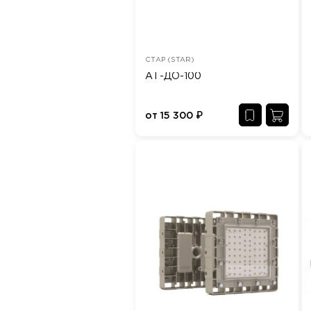
СТАР (STAR)
АТ-ДО-100
от
15 300
₽