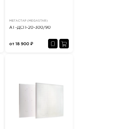
МЕГАСТАР (MEGASTAR)
АТ-ДСП-20-300/90
от
18 900
₽