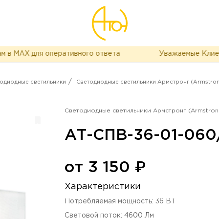
MAX для оперативного ответа
Уважаемые Клиенты, 
/
одиодные светильники
Светодиодные светильники Армстронг (Armstro
Светодиодные светильники Армстронг (Armstro
АТ-СПВ-36-01-060
от
3 150
₽
Характеристики
Потребляемая мощность
:
36
ВТ
Световой поток
:
4600
Лм