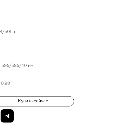
4В/50Гц
:
595/595/40
мм
:
0.98
Купить сейчас