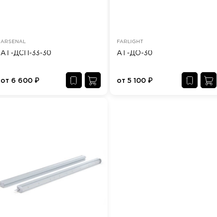
ARSENAL
FARLIGHT
АТ-ДСП-33-30
АТ-ДО-30
от
6 600
₽
от
5 100
₽