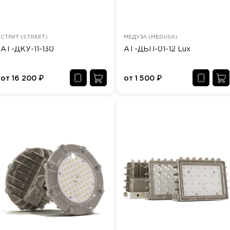
СТРИТ (STREET)
МЕДУЗА (MEDUSA)
АТ-ДКУ-11-130
АТ-ДБП-01-12 Lux
от
16 200
₽
от
1 500
₽