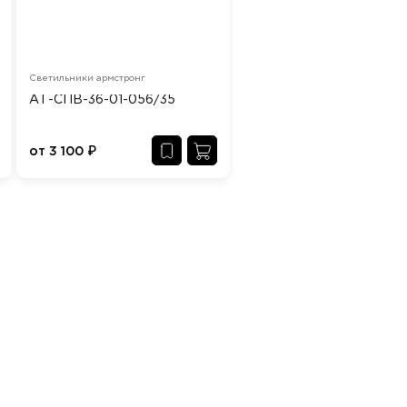
Светильники армстронг
АТ-СПВ-36-01-056/35
от
3 100
₽