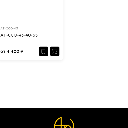
АТ-ССО-43
АТ-ССО-43-40-55
от
4 400
₽