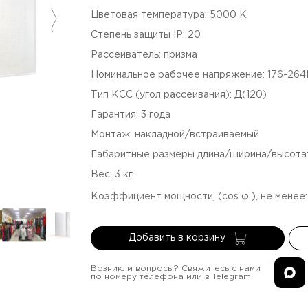
Цветовая температура
:
5000
К
Степень защиты IP
:
20
Рассеиватель
:
призма
Номинальное рабочее напряжение
:
176-26
Тип КСС (угол рассеивания)
:
Д(120)
Гарантия
:
3
года
Монтаж
:
накладной/встраиваемый
Габаритные размеры длина/ширина/высота
Вес
:
3
кг
Коэффициент мощности, (cos φ ), не менее
Добавить в корзину
Возникли вопросы? Свяжитесь с нами
по номеру телефона или в Telegram