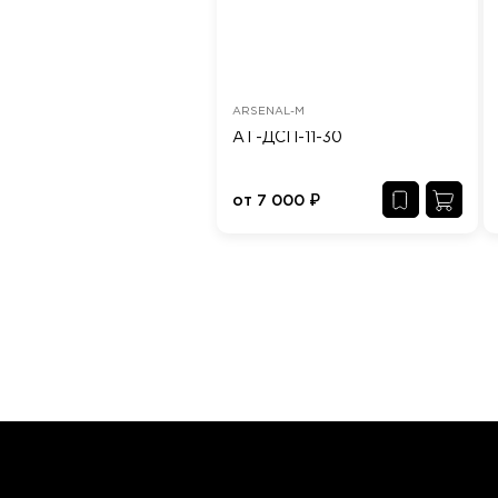
ARSENAL-M
АТ-ДСП-11-30
от
7 000
₽