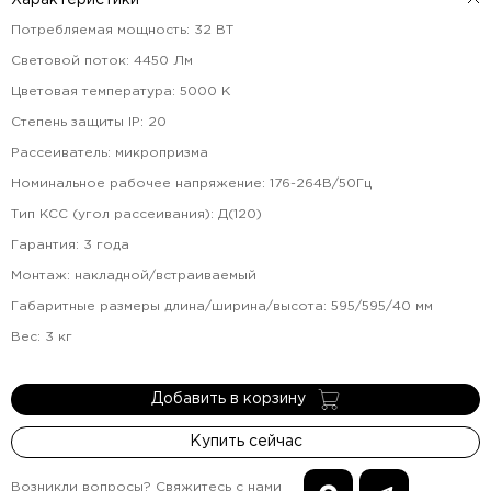
Характеристики
Потребляемая мощность
:
32
ВТ
Световой поток
:
4450
Лм
Цветовая температура
:
5000
К
Степень защиты IP
:
20
Рассеиватель
:
микропризма
Номинальное рабочее напряжение
:
176-264В/50Гц
Тип КСС (угол рассеивания)
:
Д(120)
Гарантия
:
3
года
Монтаж
:
накладной/встраиваемый
Габаритные размеры длина/ширина/высота
:
595/595/40
мм
Вес
:
3
кг
Добавить в корзину
Купить сейчас
Возникли вопросы? Свяжитесь с нами