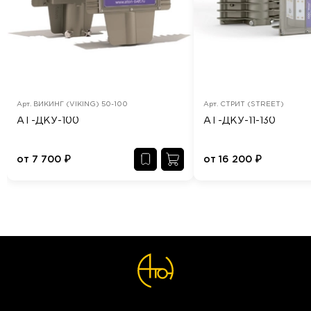
Арт.
ВИКИНГ (VIKING) 50-100
Арт.
СТРИТ (STREET)
АТ-ДКУ-100
АТ-ДКУ-11-130
от
7 700
₽
от
16 200
₽