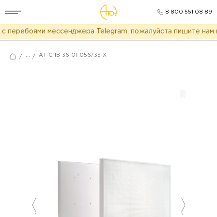
8 800 551 08 89
с перебоями мессенджера Telegram, пожалуйста пишите нам в
...
АТ-СПВ-36-01-056/35-Х
/
/