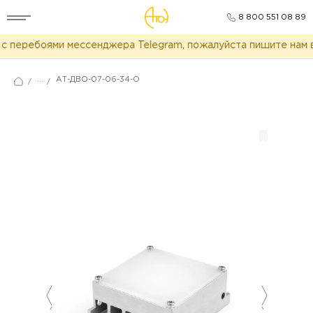
8 800 551 08 89
 перебоями мессенджера Telegram, пожалуйста пишите нам в
...
АТ-ДВО-07-06-34-О
/
/