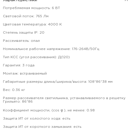
Характеристики
Потребляемая мощность
:
6
ВТ
Световой поток
:
765
Лм
Цветовая температура
:
4000
К
Степень защиты IP
:
20
Рассеиватель
:
опал
Номинальное рабочее напряжение
:
176-264В/50Гц
Тип КСС (угол рассеивания)
:
Д(120)
Гарантия
:
3
года
Монтаж
:
встраиваемый
Габаритные размеры длина/ширина/высота
:
108*86*38
мм
Вес
:
0.36
кг
Размер рассеивателя светильника, устанавливаемого в решетку
Грильято
:
86*86
Коэффициент мощности, (cos φ ), не менее
:
0.98
Защита ИТ от холостого хода
:
есть
Защита ИТ от короткого замыкания
:
есть