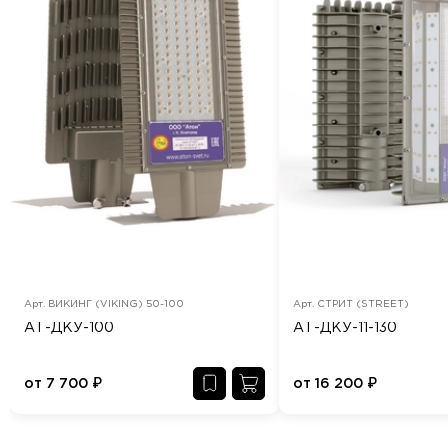
Арт.
ВИКИНГ (VIKING) 50-100
Арт.
СТРИТ (STREET)
АТ-ДКУ-100
АТ-ДКУ-11-130
от
7 700
₽
от
16 200
₽