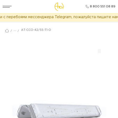
8 800 551 08 89
 с перебоями мессенджера Telegram, пожалуйста пишите нам 
...
АТ-ССО-42/55-Т1-О
/
/