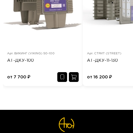
Арт.
ВИКИНГ (VIKING) 50-100
Арт.
СТРИТ (STREET)
АТ-ДКУ-100
АТ-ДКУ-11-130
от
7 700
₽
от
16 200
₽