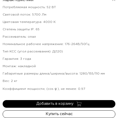
Характеристики
Потребляемая мощность
:
52
ВТ
Световой поток
:
5700
Лм
Цветовая температура
:
4000
К
Степень защиты IP
:
65
Рассеиватель
:
опал
Номинальное рабочее напряжение
:
176-264В/50Гц
Тип КСС (угол рассеивания)
:
Д(120)
Гарантия
:
3
года
Монтаж
:
накладной
Габаритные размеры длина/ширина/высота
:
1280/155/110
мм
Вес
:
2
кг
Коэффициент мощности, (cos φ ), не менее
:
0.97
Добавить в корзину
Купить сейчас