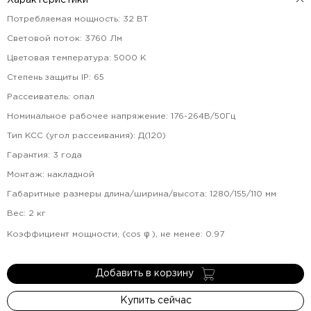
Характеристики
Потребляемая мощность
:
32
ВТ
Световой поток
:
3760
Лм
Цветовая температура
:
5000
К
Степень защиты IP
:
65
Рассеиватель
:
опал
Номинальное рабочее напряжение
:
176-264В/50Гц
Тип КСС (угол рассеивания)
:
Д(120)
Гарантия
:
3
года
Монтаж
:
накладной
Габаритные размеры длина/ширина/высота
:
1280/155/110
мм
Вес
:
2
кг
Коэффициент мощности, (cos φ ), не менее
:
0.97
Добавить в корзину
Купить сейчас