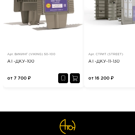
Арт.
ВИКИНГ (VIKING) 50-100
Арт.
СТРИТ (STREET)
АТ-ДКУ-100
АТ-ДКУ-11-130
от
7 700
₽
от
16 200
₽