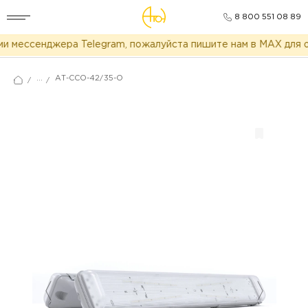
8 800 551 08 89
 мессенджера Telegram, пожалуйста пишите нам в MAX для о
...
АТ-ССО-42/35-О
/
/