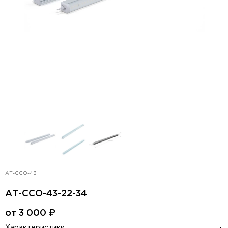
АТ-ССО-43
АТ-ССО-43-22-34
от
3 000
₽