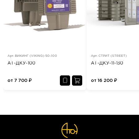
Арт.
ВИКИНГ (VIKING) 50-100
Арт.
СТРИТ (STREET)
АТ-ДКУ-100
АТ-ДКУ-11-130
от
7 700
₽
от
16 200
₽