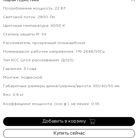
Характеристики
Потребляемая мощность
:
22
ВТ
Световой поток
:
2800
Лм
Цветовая температура
:
4000
К
Степень защиты IP
:
54
Рассеиватель
:
прозрачный поликарбонат
Номинальное рабочее напряжение
:
176-264В/50Гц
Тип КСС (угол рассеивания)
:
Д(120)
Гарантия
:
3
года
Монтаж
:
подвесной
Габаритные размеры длина/ширина/высота
:
910/40/50
мм
Вес
:
0.8
кг
Коэффициент мощности, (cos φ ), не менее
:
0.95
Добавить в корзину
Купить сейчас