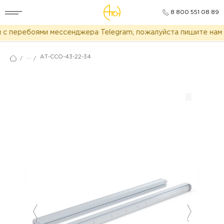
8 800 551 08 89
с перебоями мессенджера Telegram, пожалуйста пишите нам в
...
АТ-ССО-43-22-34
/
/