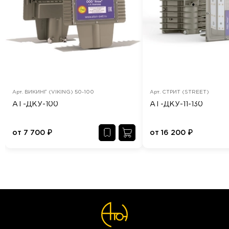
Арт.
ВИКИНГ (VIKING) 50-100
Арт.
СТРИТ (STREET)
АТ-ДКУ-100
АТ-ДКУ-11-130
от
7 700
₽
от
16 200
₽