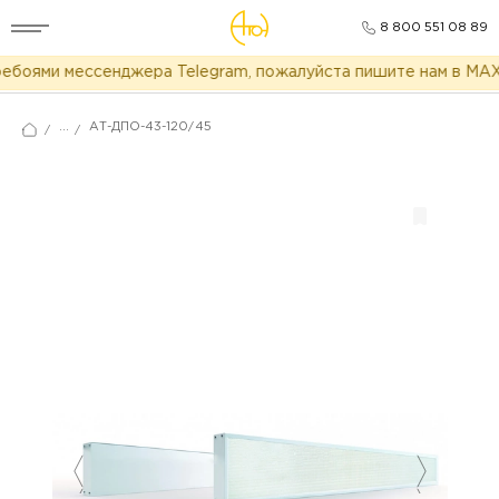
8 800 551 08 89
ебоями мессенджера Telegram, пожалуйста пишите нам в MAX 
...
АТ-ДПО-43-120/45
/
/