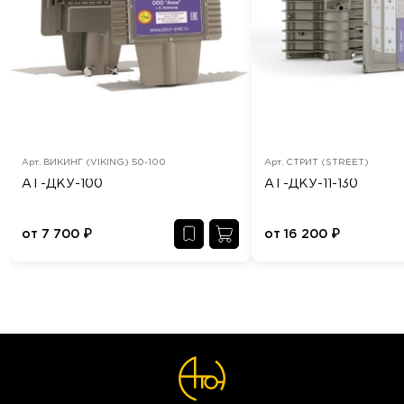
Арт.
ВИКИНГ (VIKING) 50-100
Арт.
СТРИТ (STREET)
АТ-ДКУ-100
АТ-ДКУ-11-130
от
7 700
₽
от
16 200
₽