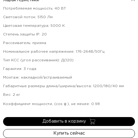
Характеристики
Потребляемая мощность
:
40
ВТ
Световой поток
:
5150
Лм
Цветовая температура
:
5000
К
Степень защиты IP
:
20
Рассеиватель
:
призма
Номинальное рабочее напряжение
:
176-264В/50Гц
Тип КСС (угол рассеивания)
:
Д(120)
Гарантия
:
3
года
Монтаж
:
накладной/встраиваемый
Габаритные размеры длина/ширина/высота
:
1200/180/40
мм
Вес
:
2
кг
Коэффициент мощности, (cos φ ), не менее
:
0.98
Добавить в корзину
Купить сейчас