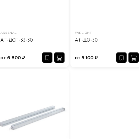
ARSENAL
FARLIGHT
АТ-ДСП-33-30
АТ-ДО-30
от
6 600
₽
от
5 100
₽