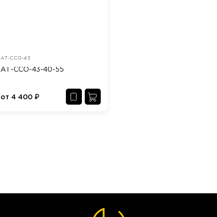
АТ-ССО-43
АТ-ССО-43-40-55
от
4 400
₽