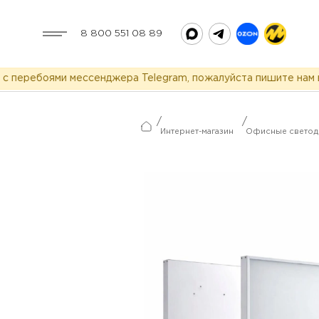
8 800 551 08 89
еребоями мессенджера Telegram, пожалуйста пишите нам в MA
/
/
Интернет-магазин
Офисные светод