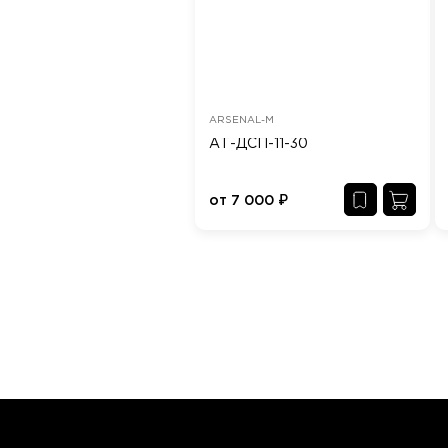
ARSENAL-M
АТ-ДСП-11-30
от
7 000
₽