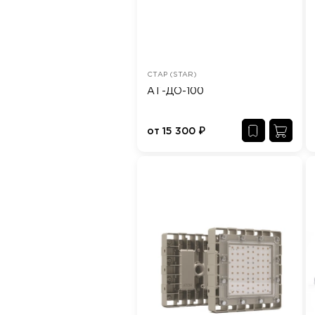
СТАР (STAR)
АТ-ДО-100
от
15 300
₽