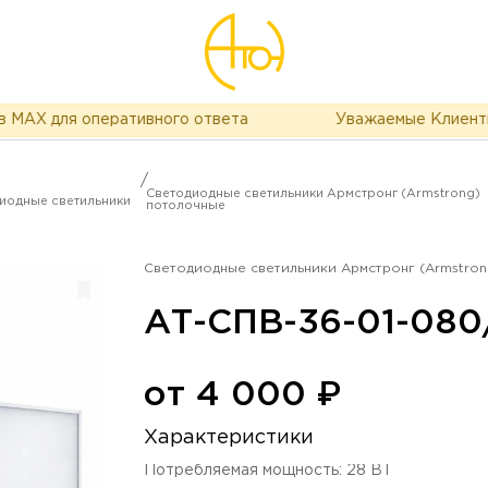
X для оперативного ответа
Уважаемые Клиенты, в 
/
Светодиодные светильники Армстронг (Armstrong)
иодные светильники
потолочные
Светодиодные светильники Армстронг (Armstro
АТ-СПВ-36-01-080
от
4 000
₽
Характеристики
Потребляемая мощность
:
28
ВТ