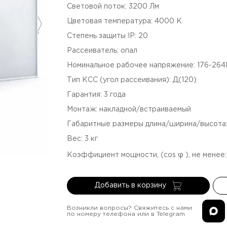
Световой поток
:
3200
Лм
Цветовая температура
:
4000
К
Степень защиты IP
:
20
Рассеиватель
:
опал
Номинальное рабочее напряжение
:
176-26
Тип КСС (угол рассеивания)
:
Д(120)
Гарантия
:
3
года
Монтаж
:
накладной/встраиваемый
Габаритные размеры длина/ширина/высота
Вес
:
3
кг
Коэффициент мощности, (cos φ ), не менее
Добавить в корзину
Возникли вопросы? Свяжитесь с нами
по номеру телефона или в Telegram