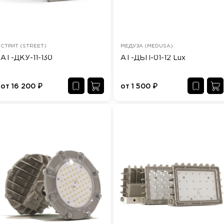
СТРИТ (STREET)
МЕДУЗА (MEDUSA)
АТ-ДКУ-11-130
АТ-ДБП-01-12 Lux
от
16 200
₽
от
1 500
₽