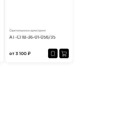
Светильники армстронг
АТ-СПВ-36-01-056/35
от
3 100
₽