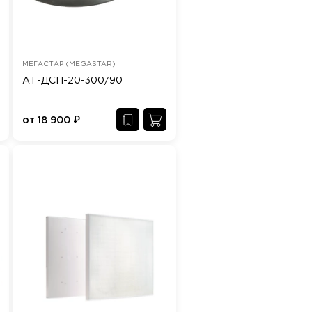
МЕГАСТАР (MEGASTAR)
АТ-ДСП-20-300/90
от
18 900
₽