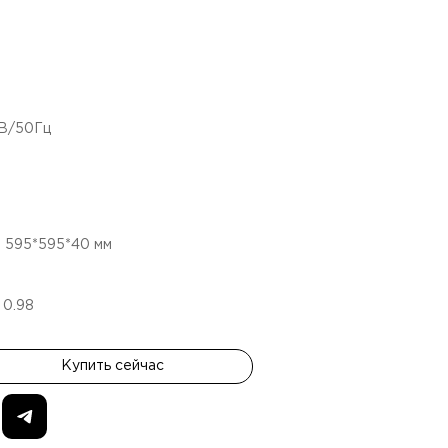
4В/50Гц
:
595*595*40
мм
:
0.98
Купить сейчас