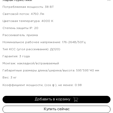
Характеристики
Потребляемая мощность
:
38
ВТ
Световой поток
:
4750
Лм
Цветовая температура
:
4000
К
Степень защиты IP
:
20
Рассеиватель
:
призма
Номинальное рабочее напряжение
:
176-264В/50Гц
Тип КСС (угол рассеивания)
:
Д(120)
Гарантия
:
3
года
Монтаж
:
накладной/встраиваемый
Габаритные размеры длина/ширина/высота
:
595*595*40
мм
Вес
:
3
кг
Коэффициент мощности, (cos φ ), не менее
:
0.98
Добавить в корзину
Купить сейчас