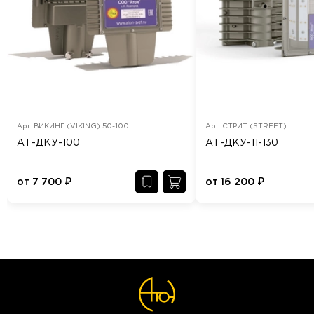
Арт.
ВИКИНГ (VIKING) 50-100
Арт.
СТРИТ (STREET)
АТ-ДКУ-100
АТ-ДКУ-11-130
от
7 700
₽
от
16 200
₽