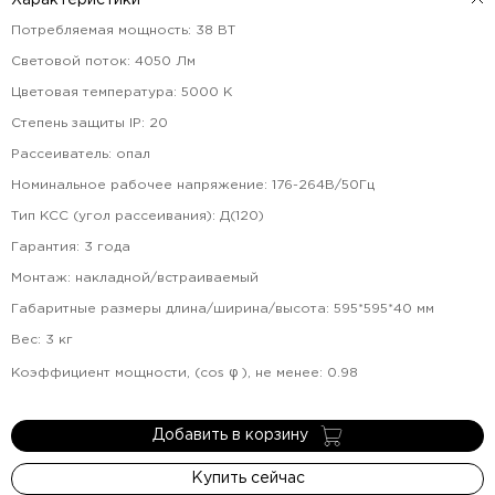
Характеристики
Потребляемая мощность
:
38
ВТ
Световой поток
:
4050
Лм
Цветовая температура
:
5000
К
Степень защиты IP
:
20
Рассеиватель
:
опал
Номинальное рабочее напряжение
:
176-264В/50Гц
Тип КСС (угол рассеивания)
:
Д(120)
Гарантия
:
3
года
Монтаж
:
накладной/встраиваемый
Габаритные размеры длина/ширина/высота
:
595*595*40
мм
Вес
:
3
кг
Коэффициент мощности, (cos φ ), не менее
:
0.98
Добавить в корзину
Купить сейчас