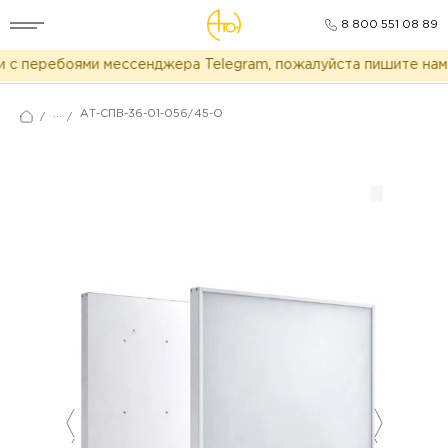
8 800 551 08 89
с перебоями мессенджера Telegram, пожалуйста пишите нам 
...
АТ-СПВ-36-01-056/45-О
/
/