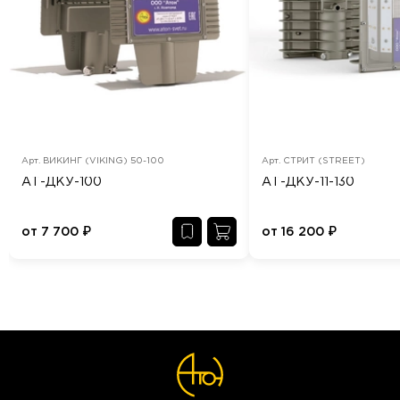
Арт.
ВИКИНГ (VIKING) 50-100
Арт.
СТРИТ (STREET)
АТ-ДКУ-100
АТ-ДКУ-11-130
от
7 700
₽
от
16 200
₽