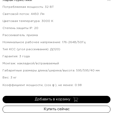
Характеристики
Потребляемая мощность
:
32
ВТ
Световой поток
:
4450
Лм
Цветовая температура
:
3000
К
Степень защиты IP
:
20
Рассеиватель
:
призма
Номинальное рабочее напряжение
:
176-264В/50Гц
Тип КСС (угол рассеивания)
:
Д(120)
Гарантия
:
3
года
Монтаж
:
накладной/встраиваемый
Габаритные размеры длина/ширина/высота
:
595/595/40
мм
Вес
:
3
кг
Коэффициент мощности, (cos φ ), не менее
:
0.98
Добавить в корзину
Купить сейчас