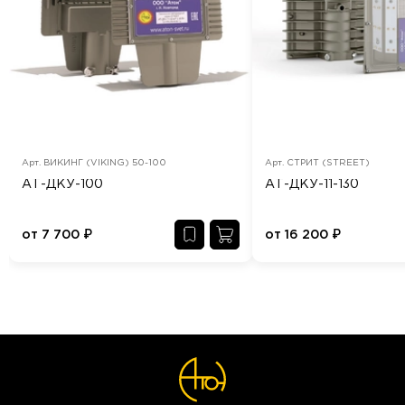
Арт.
ВИКИНГ (VIKING) 50-100
Арт.
СТРИТ (STREET)
АТ-ДКУ-100
АТ-ДКУ-11-130
от
7 700
₽
от
16 200
₽