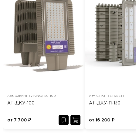
Арт.
ВИКИНГ (VIKING) 50-100
Арт.
СТРИТ (STREET)
АТ-ДКУ-100
АТ-ДКУ-11-130
от
7 700
₽
от
16 200
₽