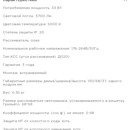
Характеристики
Потребляемая мощность
:
33
ВТ
Световой поток
:
3700
Лм
Цветовая температура
:
5000
К
Степень защиты IP
:
20
Рассеиватель
:
опал
Номинальное рабочее напряжение
:
176-264В/50Гц
Тип КСС (угол рассеивания)
:
Д(120)
Гарантия
:
3
года
Монтаж
:
встраиваемый
Габаритные размеры длина/ширина/высота
:
130/68/37, одного
модуля
мм
Вес
:
0.35
кг
Размер рассеивателя светильника, устанавливаемого в решетку
Грильято
:
68*68
Коэффициент мощности, (cos φ ), не менее
:
0.98
Защита ИТ от холостого хода
:
есть
Защита ИТ от короткого замыкания
:
есть