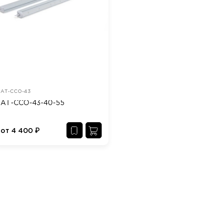
АТ-ССО-43
АТ-ССО-43-40-55
от
4 400
₽