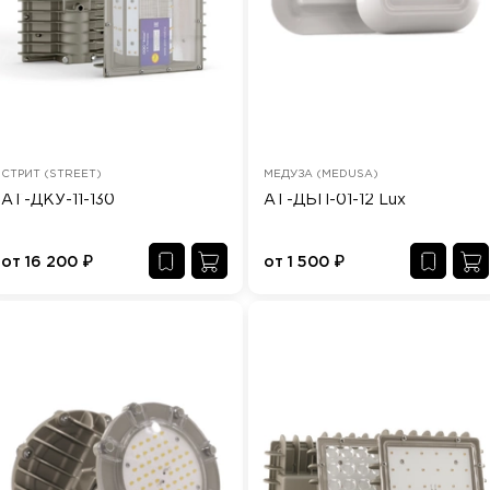
СТРИТ (STREET)
МЕДУЗА (MEDUSA)
АТ-ДКУ-11-130
АТ-ДБП-01-12 Lux
от
16 200
₽
от
1 500
₽