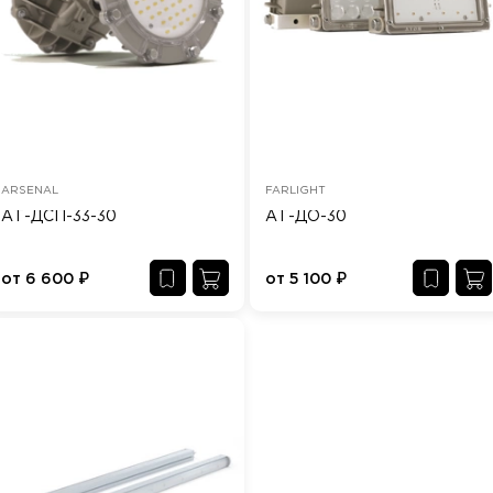
ARSENAL
FARLIGHT
АТ-ДСП-33-30
АТ-ДО-30
от
6 600
₽
от
5 100
₽