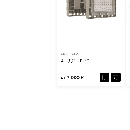
ARSENAL-M
АТ-ДСП-11-30
от
7 000
₽