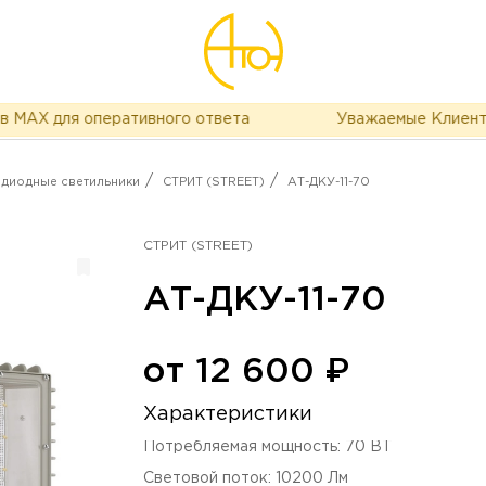
X для оперативного ответа
Уважаемые Клиенты, в 
/
/
одиодные светильники
СТРИТ (STREET)
АТ-ДКУ-11-70
СТРИТ (STREET)
АТ-ДКУ-11-70
от
12 600
₽
Характеристики
Потребляемая мощность
:
70
ВТ
Световой поток
:
10200
Лм