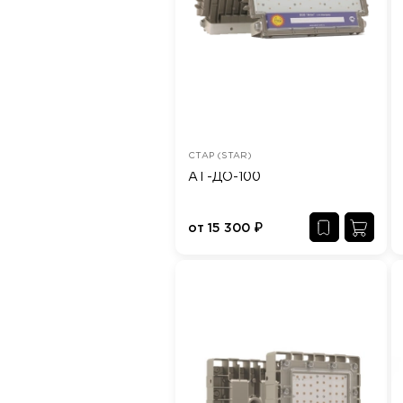
СТАР (STAR)
АТ-ДО-100
от
15 300
₽