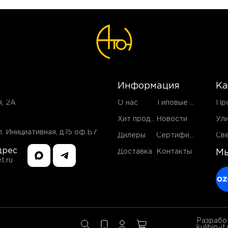
Информация
Ка
я, 2А
О нас
Типовые проекты
Хит продаж
Новости
. Инициативная, д.15 оф.Б7
Дилеры
Сертификаты
дрес
Доставка
Контакты
Мы
t.ru
Разработ
kulibin-it.