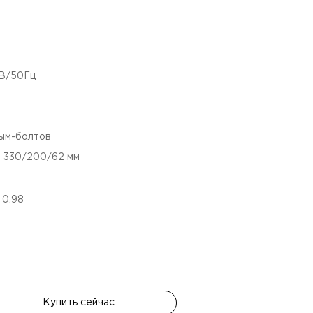
4В/50Гц
рым-болтов
:
330/200/62
мм
:
0.98
Купить сейчас