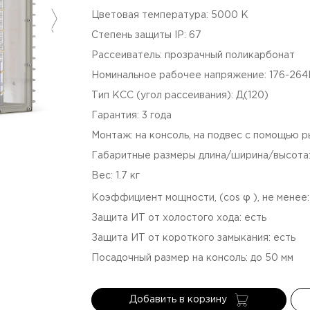
Цветовая температура
:
5000
К
Степень защиты IP
:
67
Рассеиватель
:
прозрачный поликарбонат
Номинальное рабочее напряжение
:
176-26
Тип КСС (угол рассеивания)
:
Д(120)
Гарантия
:
3
года
Монтаж
:
на консоль, на подвес с помощью 
Габаритные размеры длина/ширина/высота
Вес
:
1.7
кг
Коэффициент мощности, (cos φ ), не менее
Защита ИТ от холостого хода
:
есть
Защита ИТ от короткого замыкания
:
есть
Посадочный размер на консоль
:
до 50
мм
Добавить в корзину