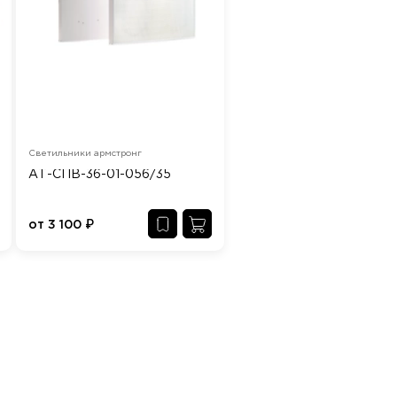
Светильники армстронг
АТ-СПВ-36-01-056/35
от
3 100
₽